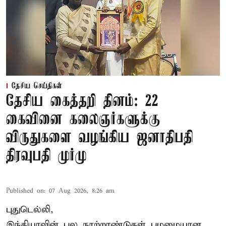
தேசிய செய்திகள்
தேசிய கைத்தறி தினம்: 22
கைவினை கலைஞர்களுக்கு
விருதுகளை வழங்கிய ஜனாதிபதி
திரவுபதி முர்மு
Published on
:
07 Aug 2026, 8:26 am
புதுடெல்லி,
இந்தியாவின் பல நூற்றாண்டுகள் பழமையான