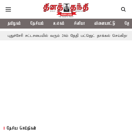
தமிழகம்
தேசியம்
உலகம்
சினிமா
விளையாட்டு
ஜோத
ரி சட்டசபையில் வரும் 24ம் தேதி பட்ஜெட் தாக்கல் செய்கிறார் முதல்-அமைச
தேசிய செய்திகள்