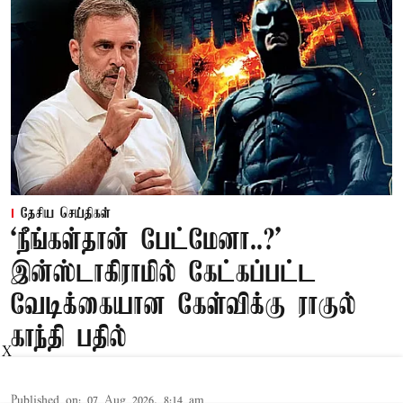
தேசிய செய்திகள்
‘நீங்கள்தான் பேட்மேனா..?’
இன்ஸ்டாகிராமில் கேட்கப்பட்ட
வேடிக்கையான கேள்விக்கு ராகுல்
காந்தி பதில்
X
Published on
:
07 Aug 2026, 8:14 am