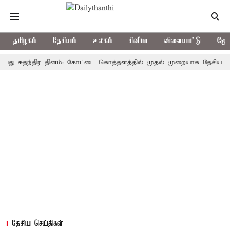
தமிழகம்
தேசியம்
உலகம்
சினிமா
விளையாட்டு
ஜோத
ுதந்திர தினம்: கோட்டை கொத்தளத்தில் முதல் முறையாக தேசிய கொடி ஏற்ற
தேசிய செய்திகள்