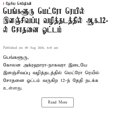
தேசிய செய்திகள்
பெங்களூரு மெட்ரோ ரெயில்
இளஞ்சிவப்பு வழித்தடத்தில் ஆக.12-
ல் சோதனை ஓட்டம்
Published on
:
09 Aug 2026, 4:45 am
பெங்களூரு,
கோலன அக்ரஹாரா-நாகவரா இடையே
இளஞ்சிவப்பு வழித்தடத்தில் மெட்ரோ ரெயில்
சோதனை ஓட்டம் வருகிற 12-ந் தேதி நடக்க
உள்ளது.
Read More