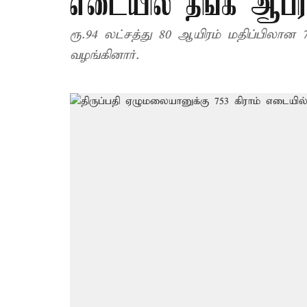
எடையில் தங்க ஆபர
ரூ.94 லட்சத்து 80 ஆயிரம் மதிப்பி
வழங்கினார்.