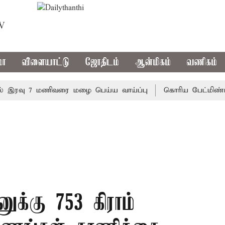
TV
மா
விளையாட்டு
ஜோதிடம்
ஆன்மிகம்
வணிகம்
ரவு 7 மணிவரை மழை பெய்ய வாய்ப்பு
கொரிய பேட்மிண்டன் இற
ுக்கு 753 கிராம்