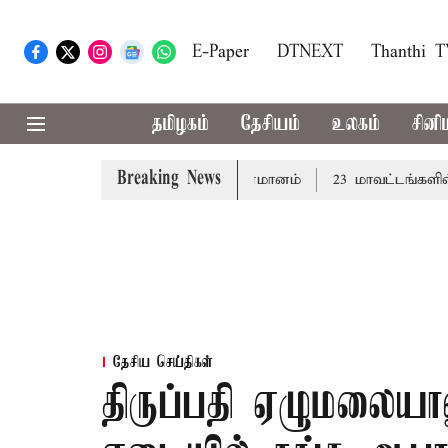
E-Paper
DTNEXT
Thanthi 
தமிழகம்
தேசியம்
உலகம்
சினி
Breaking News
: சட்டமன்றத்தில் நாளை தனித்தீர்மானம்
23 மாவட்டங்களில் இ
தேசிய செய்திகள்
திருப்பதி ஏழுமலையான