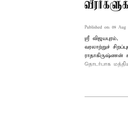
வீரர்களு
Published on
:
09 Aug 
ஸ்ரீ விஜயபுரம்,
வரலாற்றுச் சிறப
ராதாகிருஷ்ணன்
ச
தொடர்பாக மத்திய 