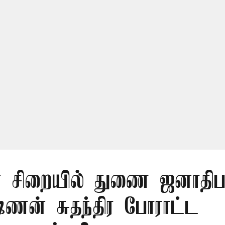
் சிறையில் துணை ஜனாதிபதி
ஷ்ணன் சுதந்திர போராட்ட