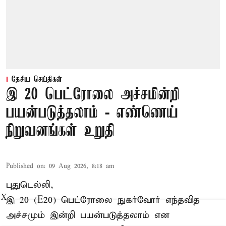
தேசிய செய்திகள்
இ 20 பெட்ரோலை அச்சமின்றி
பயன்படுத்தலாம் - எண்ணெய்
நிறுவனங்கள் உறுதி
Published on
:
09 Aug 2026, 8:18 am
புதுடெல்லி,
X
இ 20 (E20) பெட்ரோலை நுகர்வோர் எந்தவித
அச்சமும் இன்றி பயன்படுத்தலாம் என