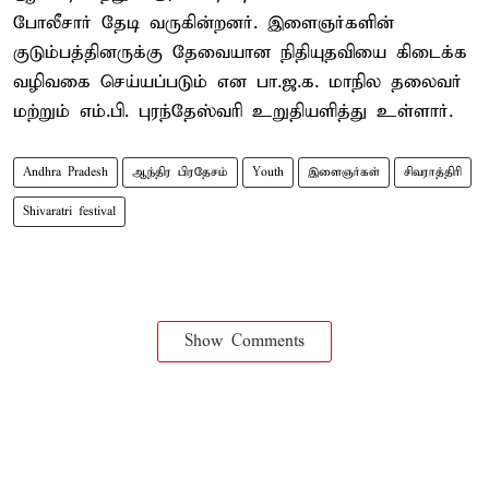
போலீசார் தேடி வருகின்றனர். இளைஞர்களின்
குடும்பத்தினருக்கு தேவையான நிதியுதவியை கிடைக்க
வழிவகை செய்யப்படும் என பா.ஜ.க. மாநில தலைவர்
மற்றும் எம்.பி. புரந்தேஸ்வரி உறுதியளித்து உள்ளார்.
Andhra Pradesh
ஆந்திர பிரதேசம்
Youth
இளைஞர்கள்
சிவராத்திரி
Shivaratri festival
Show Comments