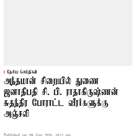
தேசிய செய்திகள்
அந்தமான் சிறையில் துணை
ஜனாதிபதி சி. பி. ராதாகிருஷ்ணன்
சுதந்திர போராட்ட வீரர்களுக்கு
அஞ்சலி
Published on
:
09 Aug 2026, 10:12 am