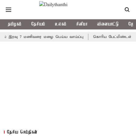
தமிழகம்
தேசியம்
உலகம்
சினிமா
விளையாட்டு
ஜோத
ரவு 7 மணிவரை மழை பெய்ய வாய்ப்பு
கொரிய பேட்மிண்டன் இறுதி போ
தேசிய செய்திகள்