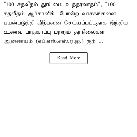
"100 சதவீதம் தூய்மை உத்தரவாதம்", "100
சதவீதம் ஆர்கானிக்" போன்ற வாசகங்களை
பயன்படுத்தி விற்பனை செய்யப்பட்டதாக இந்திய
உணவு பாதுகாப்பு மற்றும் தரநிலைகள்
ஆணையம் (எப்.எஸ்.எஸ்.ஏ.ஐ.) குற் ...
Read More