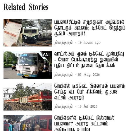
Related Stories
பயணச்சீட்டில் எழுத்துகள் அழிவதால்
தொடரும் அவலம்; டிக்கெட் இருந்தும்
ரூ.510 அபராதம்!
தினத்தந்தி
19 hours ago
வாட்ஸ்அப் மூலம் டிக்கெட் முன்பதிவு
- கேரள போக்குவரத்து துறையின்
புதிய திட்டம் நாளை தொடக்கம்
தினத்தந்தி
05 Aug 2026
ரெயிலில் டிக்கெட் இல்லாமல் பயணம்
செய்த 411 பேர் சிக்கினர்; ரூ.3.68
லட்சம் அபராதம்
தினத்தந்தி
13 Jul 2026
ரெயில்களில் டிக்கெட் இல்லாமல்
பயணமா? அபராத கட்டணம்
அதிரடியாக உயர்வு