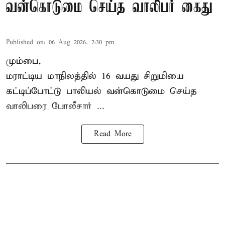
வன்கொடுமை செய்த வாலிபர் கைது
Published on
:
06 Aug 2026, 2:30 pm
மும்பை,
மராட்டிய மாநிலத்தில்
16 வயது
சிறுமி
யை
கட்டிப்போட்டு பாலியல் வன்கொடுமை செய்த
வாலிபரை போலீசார் ...
Read More