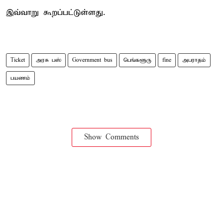
இவ்வாறு கூறப்பட்டுள்ளது.
Ticket
அரசு பஸ்
Government bus
பெங்களூரு
fine
அபராதம்
பயணம்
Show Comments