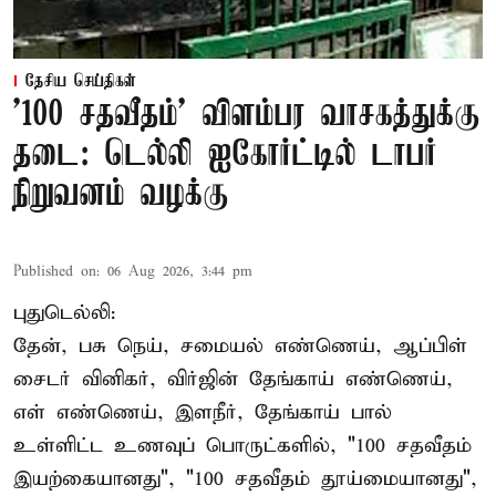
தேசிய செய்திகள்
'100 சதவீதம்' விளம்பர வாசகத்துக்கு
தடை: டெல்லி ஐகோர்ட்டில் டாபர்
நிறுவனம் வழக்கு
Published on
:
06 Aug 2026, 3:44 pm
புதுடெல்லி:
தேன், பசு நெய், சமையல் எண்ணெய், ஆப்பிள்
சைடர் வினிகர், விர்ஜின் தேங்காய் எண்ணெய்,
எள் எண்ணெய், இளநீர், தேங்காய் பால்
உள்ளிட்ட உணவுப் பொருட்களில், "100 சதவீதம்
இயற்கையானது", "100 சதவீதம் தூய்மையானது",