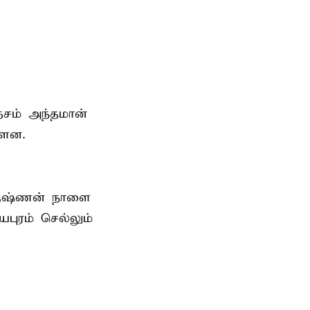
ேசம் அந்தமான்
்ளன.
ிருஷ்ணன்
நாளை
புரம் செல்லும்