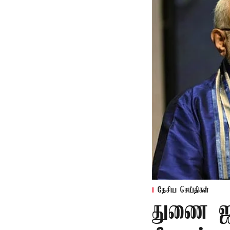
தேசிய செய்திகள்
துணை ஜன