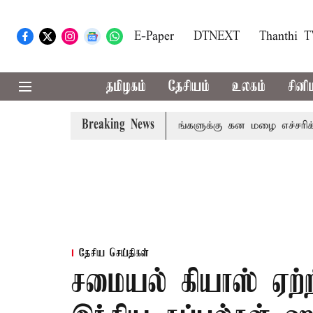
E-Paper
DTNEXT
Thanthi 
தமிழகம்
தேசியம்
உலகம்
சினி
Breaking News
ேனி,நீலகிரி ஆகிய மாவட்டங்களுக்கு கன மழை எச்சரிக்கை
தேசிய செய்திகள்
சமையல் கியாஸ் ஏற்ற