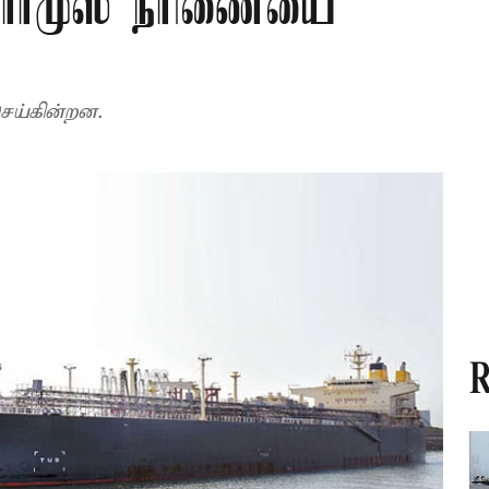
ஹார்முஸ் நீரிணையை
ய்கின்றன.
R