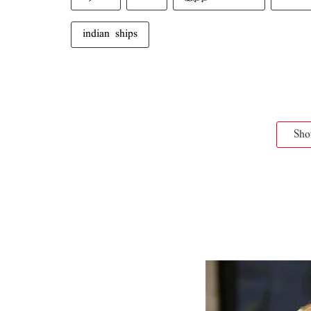
indian ships
Sh