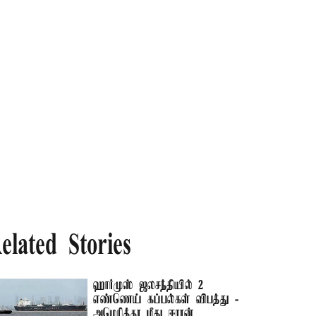
elated Stories
ஹார்முஸ் ஜலசந்தியில் 2
எண்ணெய் கப்பல்கள் விபத்து -
அமெரிக்கா மீது ஈரான்