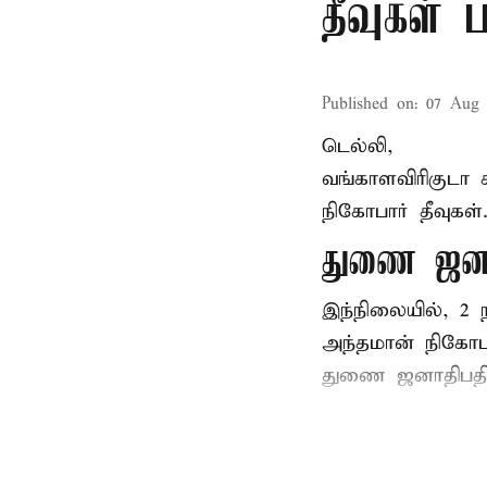
தீவுகள்
Published on
:
07 Aug 
டெல்லி,
வங்காளவிரிகுடா 
நிகோபார் தீவுகள
துணை ஜனா
இந்நிலையில், 
அந்தமான் நிகோபா
துணை ஜனாதிபதி 