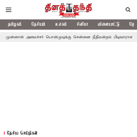
தமிழகம்
தேசியம்
உலகம்
சினிமா
விளையாட்டு
ஜோத
 அமைச்சர் பொன்முடிக்கு சென்னை நீதிமன்றம் பிடிவாராண்ட்
தொலைநோ
தேசிய செய்திகள்