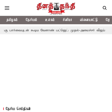
தமிழகம்
தேசியம்
உலகம்
சினிமா
விளையாட்டு
ஜோத
டன் கூடிய வேளாண் பட்ஜெட்: முதல்-அமைச்சர் விஜய்
தமிழக அரசிய
தேசிய செய்திகள்