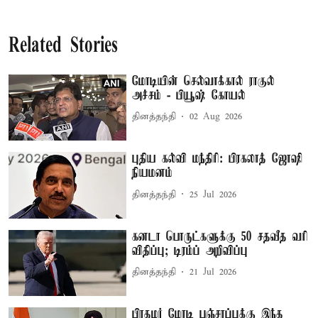
Related Stories
மோடியின் செல்வாக்கால் ராகுல்
அச்சம் - பியூஷ் கோயல்
தினத்தந்தி
02 Aug 2026
புதிய கல்வி மந்திரி: பிரகலாத் ஜோஷி
நியமனம்
தினத்தந்தி
25 Jul 2026
கனடா பொருட்களுக்கு 50 சதவீத வரி
விதிப்பு; டிரம்ப் அறிவிப்பு
தினத்தந்தி
21 Jul 2026
பிரதமர் மோடி பஞ்சாப்புக்கு இந்த