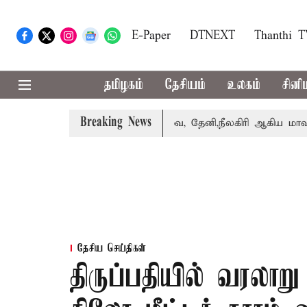
E-Paper
DTNEXT
Thanthi 
தமிழகம்
தேசியம்
உலகம்
சினி
Breaking News
பெற்றார் சங்கீதா
கோவை, தேனி,நீலகிரி ஆகிய மாவட்டங்களு
தேசிய செய்திகள்
திருப்பதியில் வரலாற