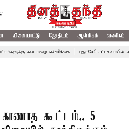
TV
மா
விளையாட்டு
ஜோதிடம்
ஆன்மிகம்
வணிகம்
க்கு கன மழை எச்சரிக்கை
புதுச்சேரி சட்டசபையில் வரும் 24ம
ு காணாத கூட்டம்.. 5