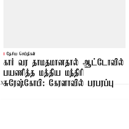
தேசிய செய்திகள்
கார் வர தாமதமானதால் ஆட்டோவில்
பயணித்த மத்திய மந்திரி
சுரேஷ்கோபி: கேரளாவில் பரபரப்பு
X
Published on
:
09 Aug 2026, 11:13 am
திருவனந்தபுரம்,
கேரளம் மாநிலம் திருச்சூர் நாடாளுமன்ற தொகுதி