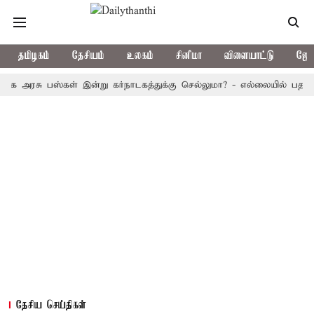
தமிழகம்
தேசியம்
உலகம்
சினிமா
விளையாட்டு
ஜோத
ு பஸ்கள் இன்று கர்நாடகத்துக்கு செல்லுமா? - எல்லையில் பதற்றம்; போல
தேசிய செய்திகள்