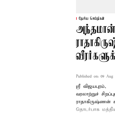
தேசிய செய்திகள்
அந்தமான
ராதாகிரு
வீரர்களு
Published on
:
09 Aug 
ஸ்ரீ விஜயபுரம்,
வரலாற்றுச் சிறப
ராதாகிருஷ்ணன்
ச
தொடர்பாக மத்திய 