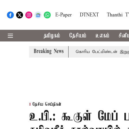
E-Paper
DTNEXT
Thanthi 
தமிழகம்
தேசியம்
உலகம்
சினி
Breaking News
ிவரை மழை பெய்ய வாய்ப்பு
கொரிய பேட்மிண்டன் இறுதி போட்
தேசிய செய்திகள்
உ.பி.: கூகுள் மேப்