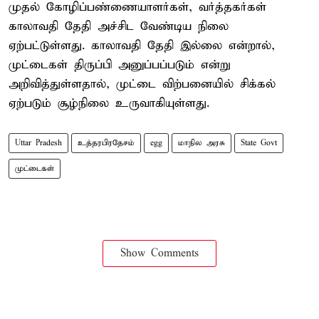
முதல் கோழிப்பண்ணையாளர்கள், வர்த்தகர்கள்
காலாவதி தேதி அச்சிட வேண்டிய நிலை
ஏற்பட்டுள்ளது. காலாவதி தேதி இல்லை என்றால்,
முட்டைகள் திருப்பி அனுப்பப்படும் என்று
அறிவித்துள்ளதால், முட்டை விற்பனையில் சிக்கல்
ஏற்படும் சூழ்நிலை உருவாகியுள்ளது.
Uttar Pradesh
உத்தரபிரதேசம்
egg
மாநில அரசு
State Govt
முட்டைகள்
Show Comments