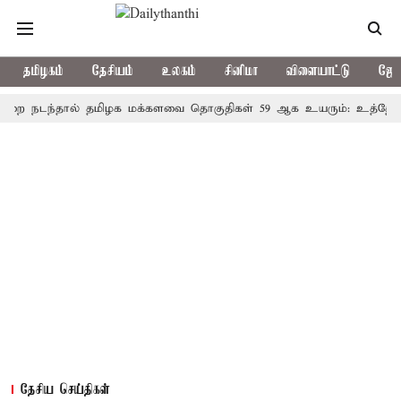
தமிழகம்
தேசியம்
உலகம்
சினிமா
விளையாட்டு
ஜோத
ந்தால் தமிழக மக்களவை தொகுதிகள் 59 ஆக உயரும்: உத்தேச பட்டிய
தேசிய செய்திகள்