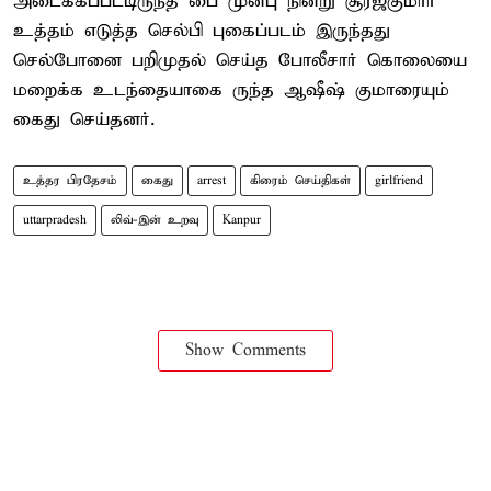
அடைக்கப்பட்டிருந்த பை முன்பு நின்று சூரஜ்குமார்
உத்தம் எடுத்த செல்பி புகைப்படம் இருந்தது
செல்போனை பறிமுதல் செய்த போலீசார் கொலையை
மறைக்க உடந்தையாகை ருந்த ஆஷீஷ் குமாரையும்
கைது செய்தனர்.
உத்தர பிரதேசம்
கைது
arrest
கிரைம் செய்திகள்
girlfriend
uttarpradesh
லிவ்-இன் உறவு
Kanpur
Show Comments