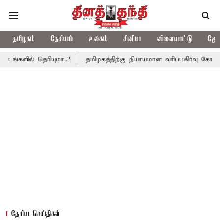
தமிழகம்
தேசியம்
உலகம்
சினிமா
விளையாட்டு
ஜோத
ெரியுமா..?
தமிழகத்திற்கு நியாயமான வரிப்பகிர்வு கோரி சட்டசபையில
தேசிய செய்திகள்