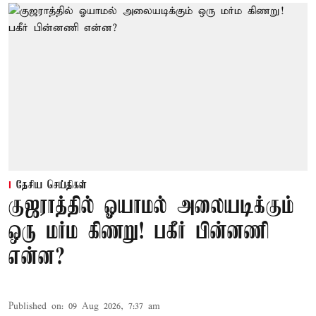
தேசிய செய்திகள்
குஜராத்தில் ஓயாமல் அலையடிக்கும்
ஒரு மர்ம கிணறு! பகீர் பின்னணி
என்ன?
Published on
:
09 Aug 2026, 7:37 am