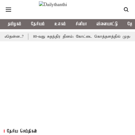
தமிழகம்
தேசியம்
உலகம்
சினிமா
விளையாட்டு
ஜோத
்ன..?
80-வது சுதந்திர தினம்: கோட்டை கொத்தளத்தில் முதல் முறையா
தேசிய செய்திகள்