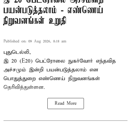
இ 20 பெட்ரோலை அச்சமின்றி
பயன்படுத்தலாம் - எண்ணெய்
நிறுவனங்கள் உறுதி
Published on
:
09 Aug 2026, 8:18 am
புதுடெல்லி,
இ 20 (E20) பெட்ரோலை நுகர்வோர் எந்தவித
அச்சமும் இன்றி பயன்படுத்தலாம் என
பொதுத்துறை எண்ணெய் நிறுவனங்கள்
தெரிவித்துள்ளன.
Read More