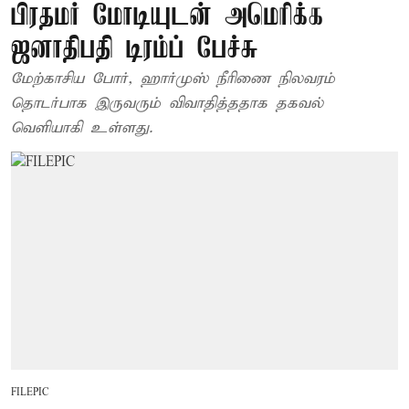
பிரதமர் மோடியுடன் அமெரிக்க
ஜனாதிபதி டிரம்ப் பேச்சு
மேற்காசிய போர், ஹார்முஸ் நீரிணை நிலவரம்
தொடர்பாக இருவரும் விவாதித்ததாக தகவல்
வெளியாகி உள்ளது.
FILEPIC