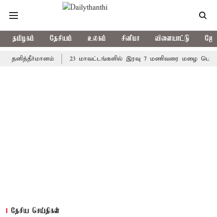
தமிழகம்
தேசியம்
உலகம்
சினிமா
விளையாட்டு
ஜோத
த்தீர்மானம்
23 மாவட்டங்களில் இரவு 7 மணிவரை மழை பெய்ய வாய்ப்
தேசிய செய்திகள்