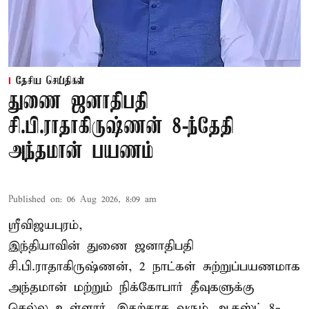
தேசிய செய்திகள்
துணை ஜனாதிபதி
சி.பி.ராதாகிருஷ்ணன் 8-ந்தேதி
அந்தமான் பயணம்
Published on
:
06 Aug 2026, 8:09 am
ஸ்ரீவிஜயபுரம்,
இந்தியாவின் துணை ஜனாதிபதி
சி.பி.ராதாகிருஷ்ணன், 2 நாட்கள் சுற்றுப்பயணமாக
அந்தமான் மற்றும் நிக்கோபார் தீவுகளுக்கு
செல்ல உள்ளார். இதற்காக வரும் ஆகஸ்ட் 8-