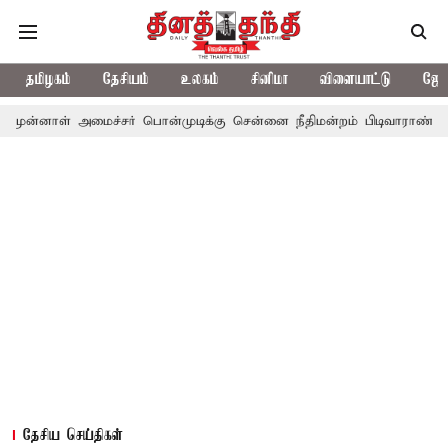
தமிழகம்
தேசியம்
உலகம்
சினிமா
விளையாட்டு
ஜோத
அமைச்சர் பொன்முடிக்கு சென்னை நீதிமன்றம் பிடிவாராண்ட்
தொலைநோக
தேசிய செய்திகள்