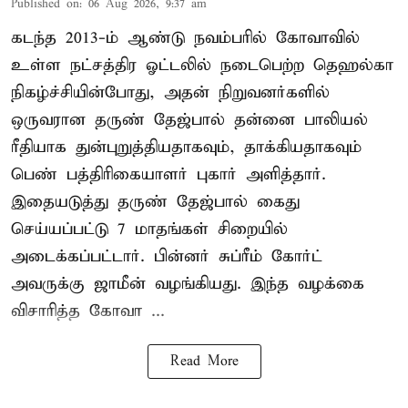
Published on
:
06 Aug 2026, 9:37 am
கடந்த 2013-ம் ஆண்டு நவம்பரில் கோவாவில்
உள்ள நட்சத்திர ஓட்டலில் நடைபெற்ற தெஹல்கா
நிகழ்ச்சியின்போது, அதன் நிறுவனர்களில்
ஒருவரான தருண் தேஜ்பால் தன்னை பாலியல்
ரீதியாக துன்புறுத்தியதாகவும், தாக்கியதாகவும்
பெண் பத்திரிகையாளர் புகார் அளித்தார்.
இதையடுத்து தருண் தேஜ்பால் கைது
செய்யப்பட்டு 7 மாதங்கள் சிறையில்
அடைக்கப்பட்டார். பின்னர் சுப்ரீம் கோர்ட்
அவருக்கு ஜாமீன் வழங்கியது. இந்த வழக்கை
விசாரித்த கோவா ...
Read More