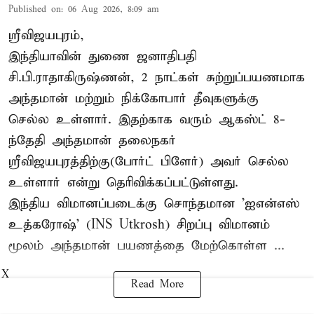
Published on
:
06 Aug 2026, 8:09 am
ஸ்ரீவிஜயபுரம்,
இந்தியாவின் துணை ஜனாதிபதி
சி.பி.ராதாகிருஷ்ணன், 2 நாட்கள் சுற்றுப்பயணமாக
அந்தமான் மற்றும் நிக்கோபார் தீவுகளுக்கு
செல்ல உள்ளார். இதற்காக வரும் ஆகஸ்ட் 8-
ந்தேதி அந்தமான் தலைநகர்
ஸ்ரீவிஜயபுரத்திற்கு(போர்ட் பிளேர்) அவர் செல்ல
உள்ளார் என்று தெரிவிக்கப்பட்டுள்ளது.
இந்திய விமானப்படைக்கு சொந்தமான 'ஐஎன்எஸ்
உத்கரோஷ்' (INS Utkrosh) சிறப்பு விமானம்
மூலம் அந்தமான் பயணத்தை மேற்கொள்ள ...
X
Read More