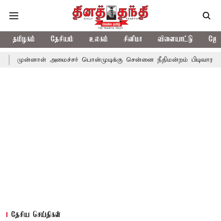
தமிழகம்
தேசியம்
உலகம்
சினிமா
விளையாட்டு
ஜோத
ள் அமைச்சர் பொன்முடிக்கு சென்னை நீதிமன்றம் பிடிவாராண்ட்
தொலை
தேசிய செய்திகள்