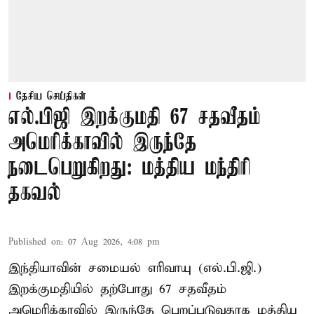
தேசிய செய்திகள்
எல்.பிஜி இறக்குமதி 67 சதவீதம்
அமெரிக்காவில் இருந்தே
நடைபெறுகிறது: மத்திய மந்திரி
தகவல்
Published on
:
07 Aug 2026, 4:08 pm
இந்தியாவின் சமையல் எரிவாயு (எல்.பி.ஜி.)
இறக்குமதியில் தற்போது 67 சதவீதம்
அமெரிக்காவில் இருந்தே பெறப்படுவதாக மத்திய