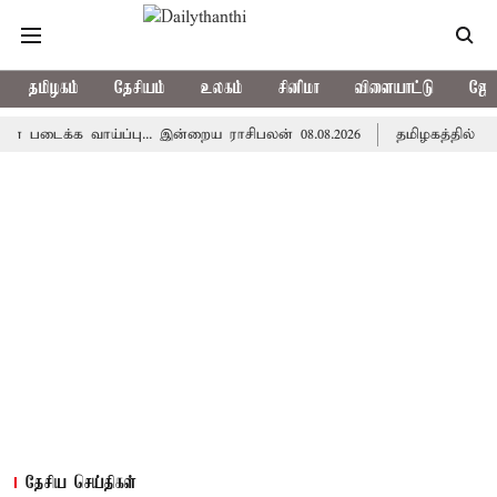
தமிழகம்
தேசியம்
உலகம்
சினிமா
விளையாட்டு
ஜோத
க வாய்ப்பு... இன்றைய ராசிபலன் 08.08.2026
தமிழகத்தில் இன்று ம
தேசிய செய்திகள்