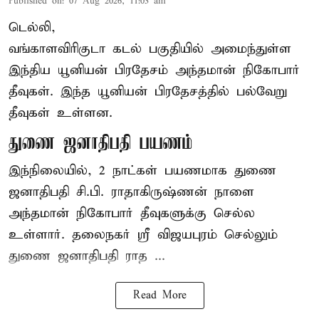
Published on
:
07 Aug 2026, 11:03 am
டெல்லி,
வங்காளவிரிகுடா கடல் பகுதியில் அமைந்துள்ள
இந்திய யூனியன் பிரதேசம் அந்தமான் நிகோபார்
தீவுகள். இந்த யூனியன் பிரதேசத்தில் பல்வேறு
தீவுகள் உள்ளன.
துணை ஜனாதிபதி பயணம்
இந்நிலையில், 2 நாட்கள் பயணமாக துணை
ஜனாதிபதி
சி.பி. ராதாகிருஷ்ணன்
நாளை
அந்தமான் நிகோபார் தீவுகளுக்கு செல்ல
உள்ளார். தலைநகர் ஸ்ரீ விஜயபுரம் செல்லும்
துணை ஜனாதிபதி ராத ...
Read More