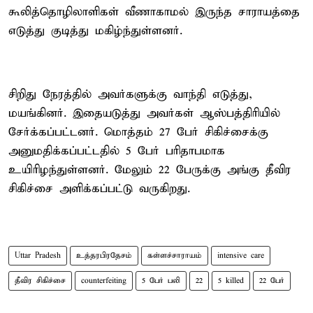
கூலித்தொழிலாளிகள் வீணாகாமல் இருந்த சாராயத்தை
எடுத்து குடித்து மகிழ்ந்துள்ளனர்.
சிறிது நேரத்தில் அவர்களுக்கு வாந்தி எடுத்து,
மயங்கினர். இதையடுத்து அவர்கள் ஆஸ்பத்திரியில்
சேர்க்கப்பட்டனர். மொத்தம் 27 பேர் சிகிச்சைக்கு
அனுமதிக்கப்பட்டதில் 5 பேர் பரிதாபமாக
உயிரிழந்துள்ளனர். மேலும் 22 பேருக்கு அங்கு தீவிர
சிகிச்சை அளிக்கப்பட்டு வருகிறது.
Uttar Pradesh
உத்தரபிரதேசம்
கள்ளச்சாராயம்
intensive care
தீவிர சிகிச்சை
counterfeiting
5 பேர் பலி
22
5 killed
22 பேர்