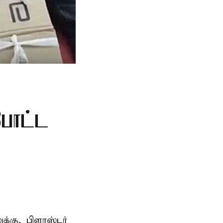
போட்ட
்கு, பிளாஸ்டர்