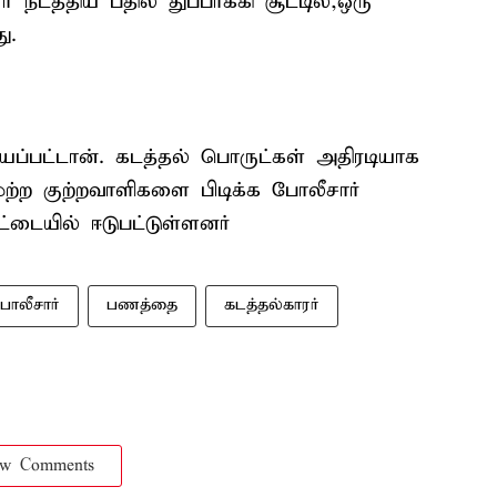
் நடத்திய பதில் துப்பாக்கி சூட்டில்,ஒரு
ு.
்பட்டான். கடத்தல் பொருட்கள் அதிரடியாக
ற்ற குற்றவாளிகளை பிடிக்க போலீசார்
்டையில் ஈடுபட்டுள்ளனர்
ோலீசார்
பணத்தை
கடத்தல்காரர்
ow Comments