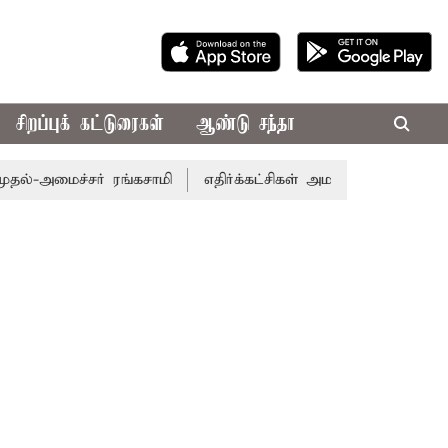
சிறப்புக் கட்டுரைகள்
ஆண்டு சந்தா
ச்சர் ரங்கசாமி
எதிர்க்கட்சிகள் அமளி: நாடாளுமன்ற இரு அ