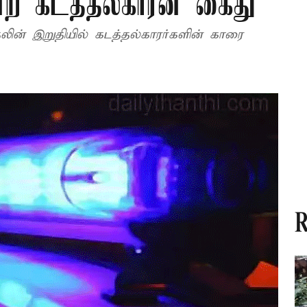
்ற கடத்தல்காரன் கைது
R