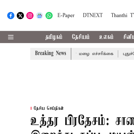
E-Paper
DTNEXT
Thanthi 
தமிழகம்
தேசியம்
உலகம்
சினி
Breaking News
ஆகிய மாவட்டங்களுக்கு கன மழை எச்சரிக்கை
புதுச்சேரி சட்
தேசிய செய்திகள்
உத்தர பிரதேசம்: ச