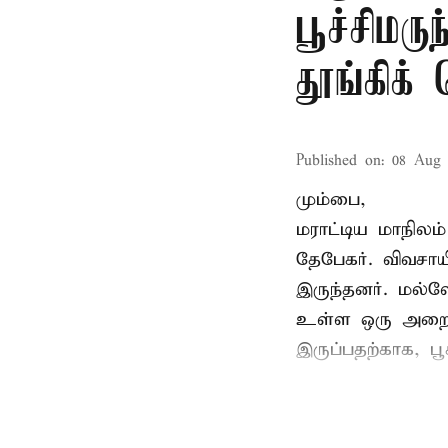
பூச்சிமரு
தூங்கிக்
Published on
:
08 Aug 
மும்பை,
மராட்டிய மாநிலம்
தேபேகர். விவசா
இருந்தனர். மல்
உள்ள ஒரு அறையில
இருப்பதற்காக, பூ