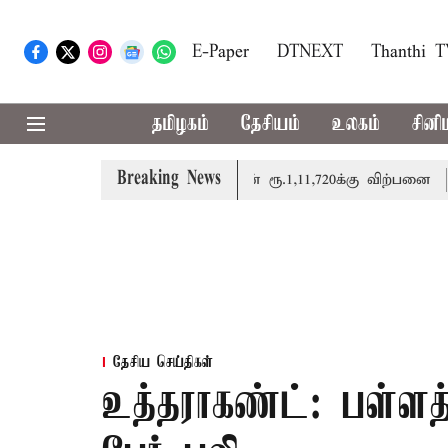
E-Paper
DTNEXT
Thanthi 
தமிழகம்
தேசியம்
உலகம்
சினி
Breaking News
 ரூ.520 உயர்ந்து ஒரு சவரன் ரூ.1,11,720க்கு விற்பனை
மு
தேசிய செய்திகள்
உத்தராகண்ட்: பள்ளத்த