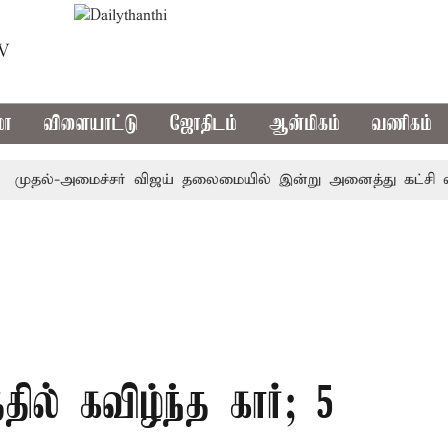
TV
மா
விளையாட்டு
ஜோதிடம்
ஆன்மிகம்
வணிகம்
தல்-அமைச்சர் விஜய் தலைமையில் இன்று அனைத்து கட்சி எம்.பி.க்கள
ில் கவிழ்ந்த கார்; 5