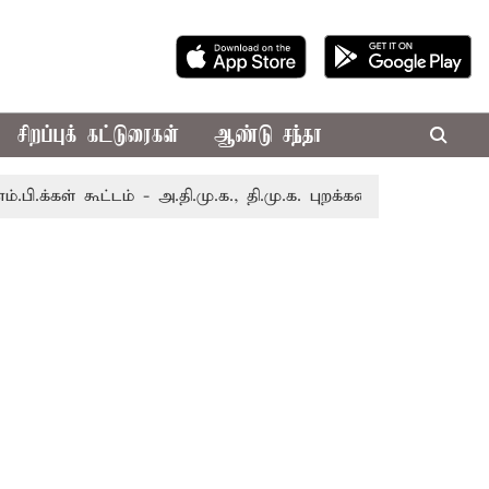
சிறப்புக் கட்டுரைகள்
ஆண்டு சந்தா
் கூட்டம் - அ.தி.மு.க., தி.மு.க. புறக்கணிப்பு
திருவண்ணாம