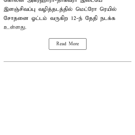
கோலன அக்ரஹாரா-நாகவரா இடையே
இளஞ்சிவப்பு வழித்தடத்தில் மெட்ரோ ரெயில்
சோதனை ஓட்டம் வருகிற 12-ந் தேதி நடக்க
உள்ளது.
Read More