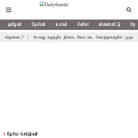
தமிழகம்
தேசியம்
உலகம்
சினிமா
விளையாட்டு
ஜோத
்ன..?
80-வது சுதந்திர தினம்: கோட்டை கொத்தளத்தில் முதல் முறையா
தேசிய செய்திகள்