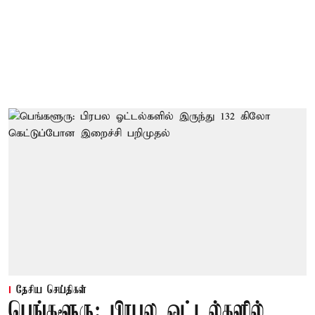
தேசிய செய்திகள்
பெங்களூரு: பிரபல ஓட்டல்களில்