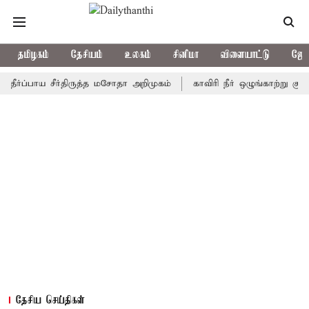
தமிழகம்
தேசியம்
உலகம்
சினிமா
விளையாட்டு
ஜோத
பாய சீர்திருத்த மசோதா அறிமுகம்
காவிரி நீர் ஒழுங்காற்று குழு நாளை
தேசிய செய்திகள்