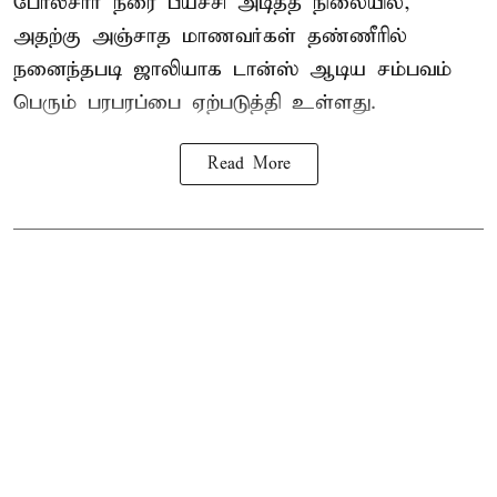
போலீசார் நீரை பீய்ச்சி அடித்த நிலையில்,
அதற்கு அஞ்சாத மாணவர்கள் தண்ணீரில்
நனைந்தபடி ஜாலியாக டான்ஸ் ஆடிய சம்பவம்
பெரும் பரபரப்பை ஏற்படுத்தி உள்ளது.
Read More