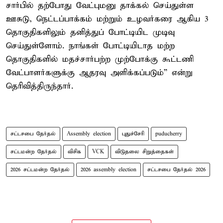
சார்பில் தற்போது வேட்புமனு தாக்கல் செய்துள்ள
ஊசுடு, நெட்டப்பாக்கம் மற்றும் உழவர்கரை ஆகிய 3
தொகுதிகளிலும் தனித்துப் போட்டியிட முடிவு
செய்துள்ளோம். நாங்கள் போட்டியிடாத மற்ற
தொகுதிகளில் மதச்சார்பற்ற முற்போக்கு கூட்டணி
வேட்பாளர்களுக்கு ஆதரவு அளிக்கப்படும்” என்று
தெரிவித்திருந்தார்.
சட்டசபை தேர்தல்
Assembly election
புதுச்சேரி
puducherry
சட்டமன்ற தேர்தல்
விசிக
VCK
விடுதலை சிறுத்தைகள்
2026 சட்டமன்ற தேர்தல்
2026 assembly election
சட்டசபை தேர்தல் 2026