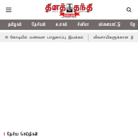
தமிழகம்
தேசியம்
உலகம்
சினிமா
விளையாட்டு
ஜோத
ில் மண்வள பாதுகாப்பு இயக்கம்
விவசாயிகளுக்கான இலவச மின்சாரத்து
தேசிய செய்திகள்