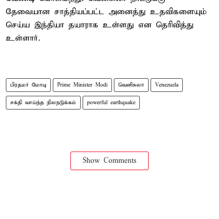
தேவையான சாத்தியப்பட்ட அனைத்து உதவிகளையும்
செய்ய இந்தியா தயாராக உள்ளது என தெரிவித்து
உள்ளார்.
பிரதமர் மோடி
Prime Minister Modi
வெனிசுலா
Venezuela
சக்தி வாய்ந்த நிலநடுக்கம்
powerful earthquake
Show Comments