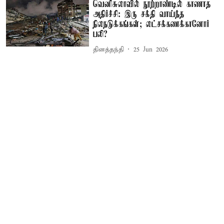
வெனிசுலாவில் நூற்றாண்டில் காணாத
அதிர்ச்சி: இரு சக்தி வாய்ந்த
நிலநடுக்கங்கள்; லட்சக்கணக்கானோர்
பலி?
தினத்தந்தி
25 Jun 2026