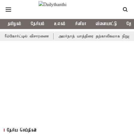
தமிழகம்
தேசியம்
உலகம்
சினிமா
விளையாட்டு
ஜோத
்கோர்ட்டில் விசாரணை
அமர்நாத் யாத்திரை தற்காலிகமாக நிறுத்தம்
தேசிய செய்திகள்