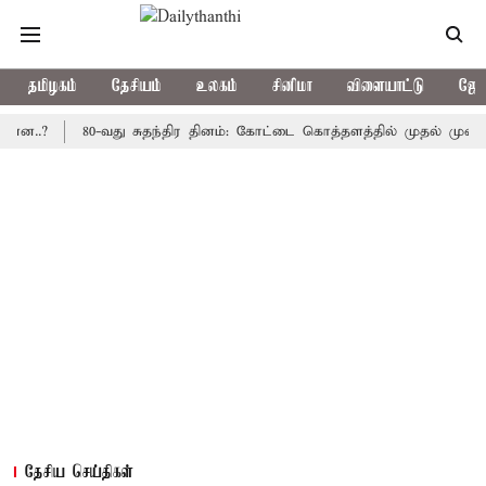
தமிழகம்
தேசியம்
உலகம்
சினிமா
விளையாட்டு
ஜோத
80-வது சுதந்திர தினம்: கோட்டை கொத்தளத்தில் முதல் முறையாக தேச
தேசிய செய்திகள்