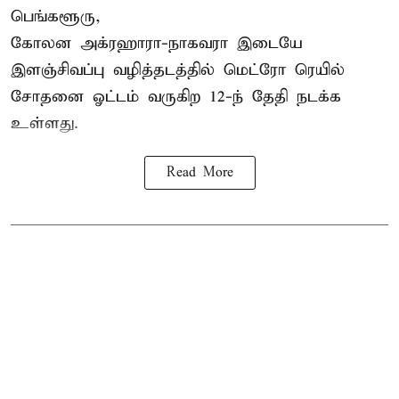
பெங்களூரு,
கோலன அக்ரஹாரா-நாகவரா இடையே
இளஞ்சிவப்பு வழித்தடத்தில் மெட்ரோ ரெயில்
சோதனை ஓட்டம் வருகிற 12-ந் தேதி நடக்க
உள்ளது.
Read More