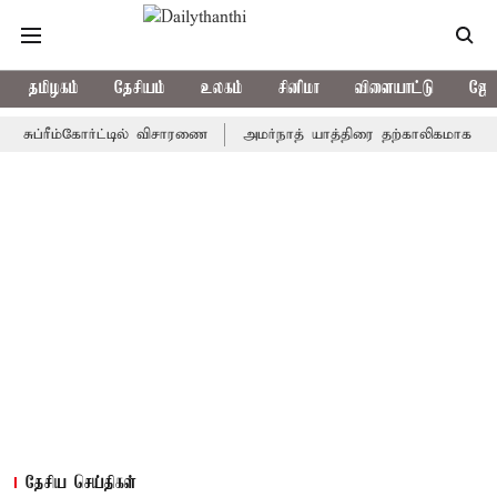
தமிழகம்
தேசியம்
உலகம்
சினிமா
விளையாட்டு
ஜோத
ரீம்கோர்ட்டில் விசாரணை
அமர்நாத் யாத்திரை தற்காலிகமாக நிறுத்தம்
தேசிய செய்திகள்