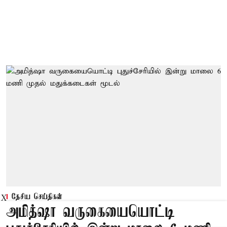
தேசிய செய்திகள்
X
அமித்ஷா வருகையையொட்டி