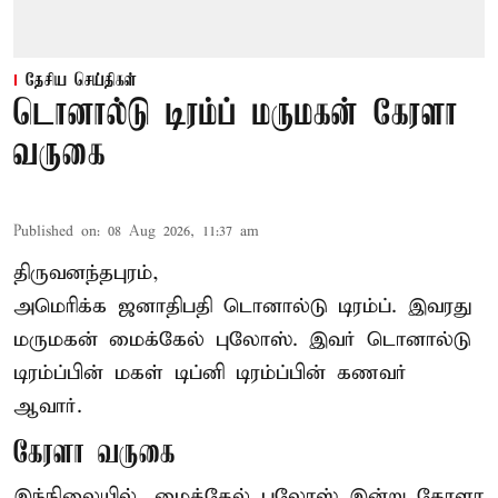
தேசிய செய்திகள்
டொனால்டு டிரம்ப் மருமகன் கேரளா
வருகை
Published on
:
08 Aug 2026, 11:37 am
திருவனந்தபுரம்,
அமெரிக்க ஜனாதிபதி
டொனால்டு டிரம்ப்
. இவரது
மருமகன் மைக்கேல் புலோஸ். இவர் டொனால்டு
டிரம்ப்பின் மகள் டிப்னி டிரம்ப்பின் கணவர்
ஆவார்.
கேரளா வருகை
இந்நிலையில், மைக்கேல் புலோஸ் இன்று கேரளா