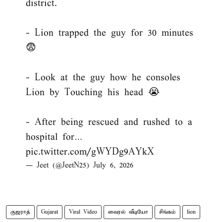
district.
- Lion trapped the guy for 30 minutes
😨
- Look at the guy how he consoles
Lion by Touching his head 😭
- After being rescued and rushed to a
hospital for…
pic.twitter.com/gWYDg9AYkX
— Jeet (@JeetN25)
July 6, 2026
குஜராத்
Gujarat
Viral Video
வைரல் வீடியோ
சிங்கம்
lion