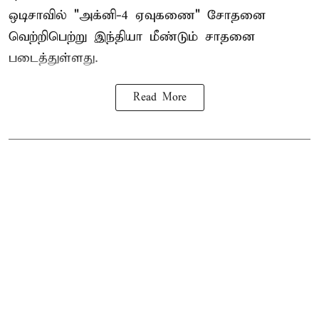
ஒடிசாவில் "அக்னி-4 ஏவுகணை" சோதனை
வெற்றிபெற்று இந்தியா மீண்டும் சாதனை
படைத்துள்ளது.
Read More