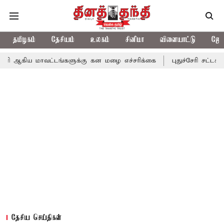
தமிழகம்
தேசியம்
உலகம்
சினிமா
விளையாட்டு
ஜோத
ாவட்டங்களுக்கு கன மழை எச்சரிக்கை
புதுச்சேரி சட்டசபையில் வரும்
தேசிய செய்திகள்