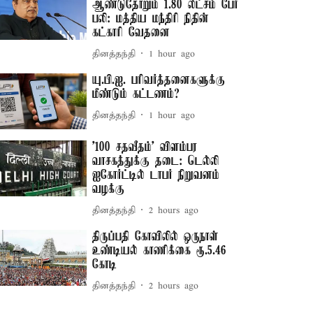
ஆண்டுதோறும் 1.80 லட்சம் பேர்
பலி: மத்திய மந்திரி நிதின்
கட்காரி வேதனை
தினத்தந்தி
1 hour ago
யு.பி.ஐ. பரிவர்த்தனைகளுக்கு
மீண்டும் கட்டணம்?
தினத்தந்தி
1 hour ago
'100 சதவீதம்' விளம்பர
வாசகத்துக்கு தடை: டெல்லி
ஐகோர்ட்டில் டாபர் நிறுவனம்
வழக்கு
தினத்தந்தி
2 hours ago
திருப்பதி கோவிலில் ஒருநாள்
உண்டியல் காணிக்கை ரூ.5.46
கோடி
தினத்தந்தி
2 hours ago