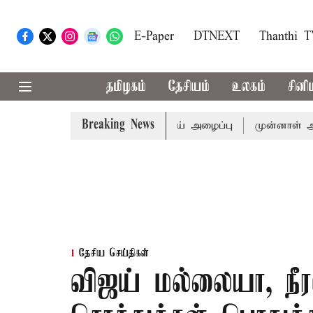
E-Paper
DTNEXT
Thanthi 
தமிழகம்
தேசியம்
உலகம்
சினி
Breaking News
த்துக்கு முதல்-அமைச்சர் விஜய் அழைப்பு
முன்னாள் அமைச்சர்
தேசிய செய்திகள்
விஜய் மல்லையா, நீர