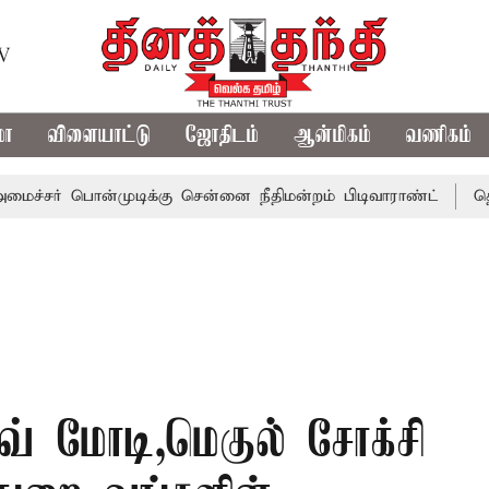
TV
மா
விளையாட்டு
ஜோதிடம்
ஆன்மிகம்
வணிகம்
 பொன்முடிக்கு சென்னை நீதிமன்றம் பிடிவாராண்ட்
தொலைநோக
வ் மோடி,மெகுல் சோக்சி