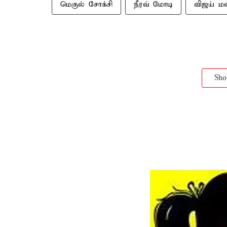
மெகுல் சோக்சி
நீரவ் மோடி
விஜய் ம
Sh