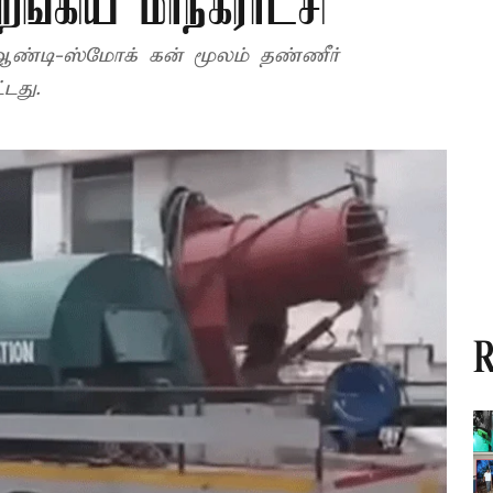
றங்கிய மாநகராட்சி
டது.
R