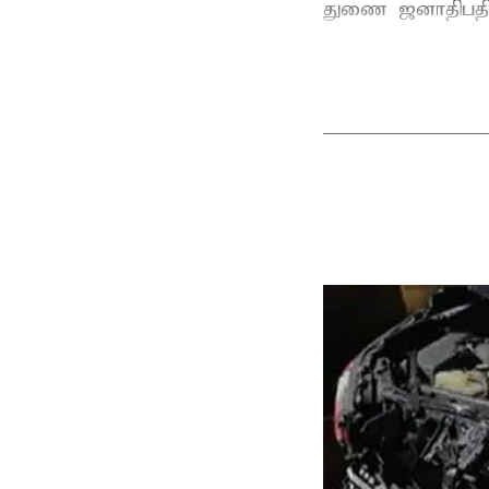
துணை ஜனாதிபதி 