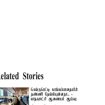
elated Stories
கெங்குரெட்டி சுரங்கப்பாதையில்
தண்ணீர் தேங்கியுள்ளதா.. -
மாநகராட்சி ஆணையர் ஆய்வு