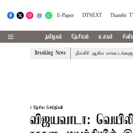
E-Paper
DTNEXT
Thanthi 
தமிழகம்
தேசியம்
உலகம்
சினி
Breaking News
 சங்கீதா
கோவை, தேனி,நீலகிரி ஆகிய மாவட்டங்களுக்கு கன 
தேசிய செய்திகள்
விஜயவாடா: வெயிலின