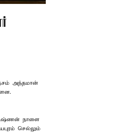
ர்
ேசம் அந்தமான்
்ளன.
ிருஷ்ணன்
நாளை
புரம் செல்லும்