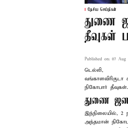
தேசிய செய்திகள்
துணை ஜன
தீவுகள்
Published on
:
07 Aug 
டெல்லி,
வங்காளவிரிகுடா 
நிகோபார் தீவுகள
துணை ஜனா
இந்நிலையில், 
அந்தமான் நிகோபா