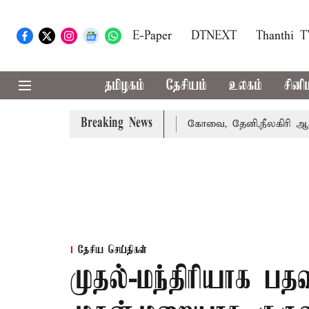
E-Paper
DTNEXT
Thanthi 
தமிழகம்
தேசியம்
உலகம்
சினி
Breaking News
்கை வாபஸ் பெற்றார் சங்கீதா
கோவை, தேனி,நீலகிரி ஆகிய மா
தேசிய செய்திகள்
முதல்-மந்திரியாக பத