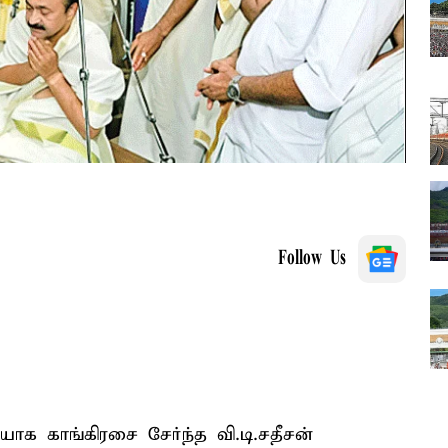
Follow Us
ியாக காங்கிரசை சேர்ந்த வி.டி.சதீசன்