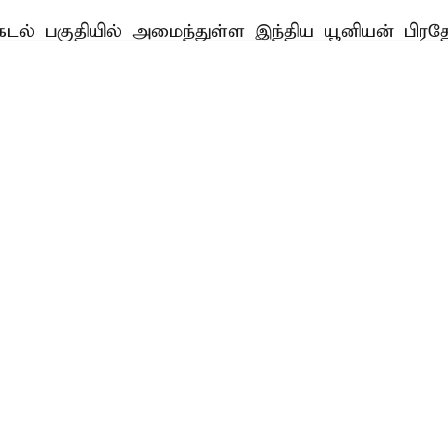
கடல் பகுதியில் அமைந்துள்ள இந்திய யூனியன் பிரத
். இந்த யூனியன் பிரதேசத்தில் பல்வேறு தீவுகள் உள
திபதி பயணம்
2 நாட்கள் பயணமாக துணை ஜனாதிபதி
சி.பி. ராதாக
ர் தீவுகளுக்கு செல்ல உள்ளார். தலைநகர் ஸ்ரீ விஜய
ராத ...
Read More