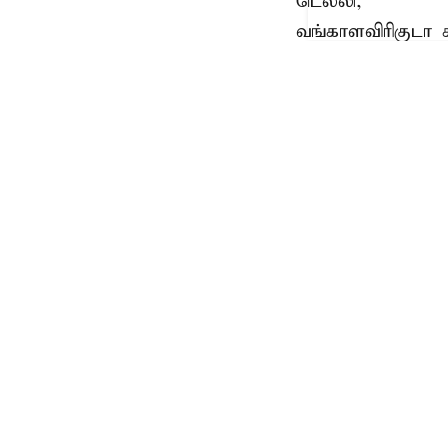
டெல்லி,
வங்காளவிரிகுடா 
நிகோபார் தீவுகள
துணை ஜனா
இந்நிலையில், 
அந்தமான் நிகோபா
துணை ஜனாதிபதி 