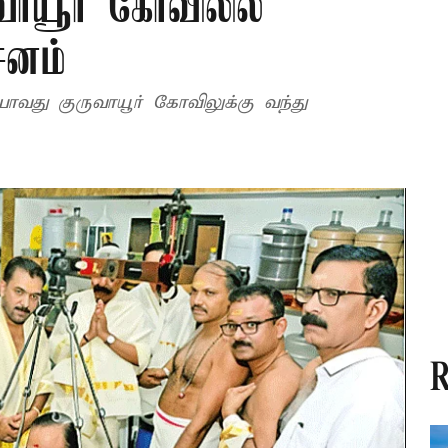
ாயூர் கோவிலில்
ிசனம்
ாவது குருவாயூர் கோவிலுக்கு வந்து
R