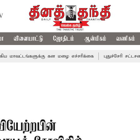
TV
மா
விளையாட்டு
ஜோதிடம்
ஆன்மிகம்
வணிகம்
வட்டங்களுக்கு கன மழை எச்சரிக்கை
புதுச்சேரி சட்டசபையில்
வியேற்றபின்