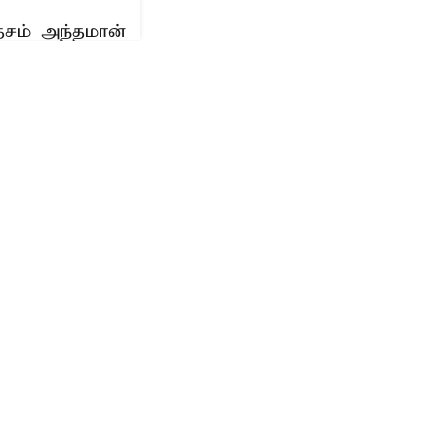
ேசம் அந்தமான்
்ளன.
ிருஷ்ணன்
நாளை
புரம் செல்லும்