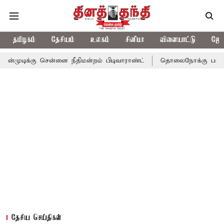
தமிழகம்
தேசியம்
உலகம்
சினிமா
விளையாட்டு
ஜோத
சென்னை நீதிமன்றம் பிடிவாராண்ட்
தொலைநோக்கு பார்வையுடன் கூடி
தேசிய செய்திகள்