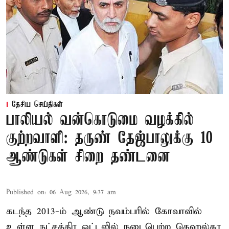
தேசிய செய்திகள்
பாலியல் வன்கொடுமை வழக்கில்
குற்றவாளி: தருண் தேஜ்பாலுக்கு 10
ஆண்டுகள் சிறை தண்டனை
Published on
:
06 Aug 2026, 9:37 am
கடந்த 2013-ம் ஆண்டு நவம்பரில் கோவாவில்
உள்ள நட்சத்திர ஓட்டலில் நடைபெற்ற தெஹல்கா