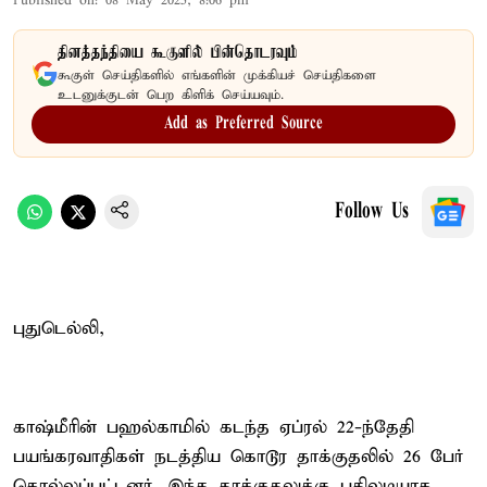
Published on
:
08 May 2025, 8:06 pm
தினத்தந்தியை கூகுளில் பின்தொடரவும்
கூகுள் செய்திகளில் எங்களின் முக்கியச் செய்திகளை
உடனுக்குடன் பெற கிளிக் செய்யவும்.
Add as Preferred Source
Follow Us
புதுடெல்லி,
காஷ்மீரின் பஹல்காமில் கடந்த ஏப்ரல் 22-ந்தேதி
பயங்கரவாதிகள் நடத்திய கொடூர தாக்குதலில் 26 பேர்
கொல்லப்பட்டனர். இந்த தாக்குதலுக்கு பதிலடியாக