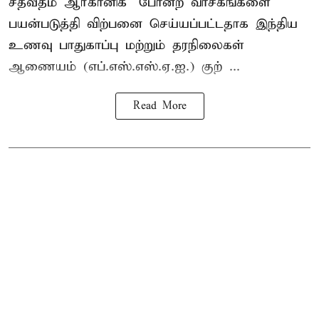
சதவீதம் ஆர்கானிக்" போன்ற வாசகங்களை
பயன்படுத்தி விற்பனை செய்யப்பட்டதாக இந்திய
உணவு பாதுகாப்பு மற்றும் தரநிலைகள்
ஆணையம் (எப்.எஸ்.எஸ்.ஏ.ஐ.) குற் ...
Read More