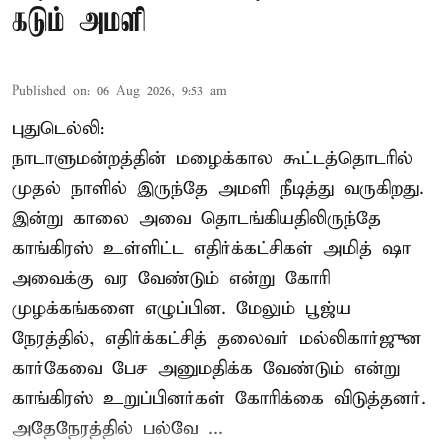
கடும் அமளி
Published on
:
06 Aug 2026, 9:53 am
புதுடெல்லி:
நாடாளுமன்றத்தின் மழைக்கால கூட்டத்தொடரில்
முதல் நாளில் இருந்தே அமளி நீடித்து வருகிறது.
இன்று காலை அவை தொடங்கியதிலிருந்தே
காங்கிரஸ் உள்ளிட்ட எதிர்க்கட்சிகள் அமித் ஷா
அவைக்கு வர வேண்டும் என்று கோரி
முழக்கங்களை எழுப்பின. மேலும் பூஜ்ய
நேரத்தில், எதிர்க்கட்சித் தலைவர் மல்லிகார்ஜுன
கார்கேவை பேச அனுமதிக்க வேண்டும் என்று
காங்கிரஸ் உறுப்பினர்கள் கோரிக்கை விடுத்தனர்.
அதேநேரத்தில் பல்வே ...