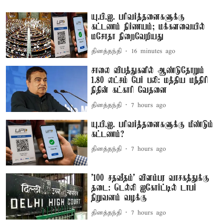
யு.பி.ஐ. பரிவர்த்தனைகளுக்கு
கட்டணம் நிர்ணயம்; மக்களவையில்
மசோதா நிறைவேறியது
தினத்தந்தி
16 minutes ago
சாலை விபத்துகளில் ஆண்டுதோறும்
1.80 லட்சம் பேர் பலி: மத்திய மந்திரி
நிதின் கட்காரி வேதனை
தினத்தந்தி
7 hours ago
யு.பி.ஐ. பரிவர்த்தனைகளுக்கு மீண்டும்
கட்டணம்?
தினத்தந்தி
7 hours ago
'100 சதவீதம்' விளம்பர வாசகத்துக்கு
தடை: டெல்லி ஐகோர்ட்டில் டாபர்
நிறுவனம் வழக்கு
தினத்தந்தி
7 hours ago