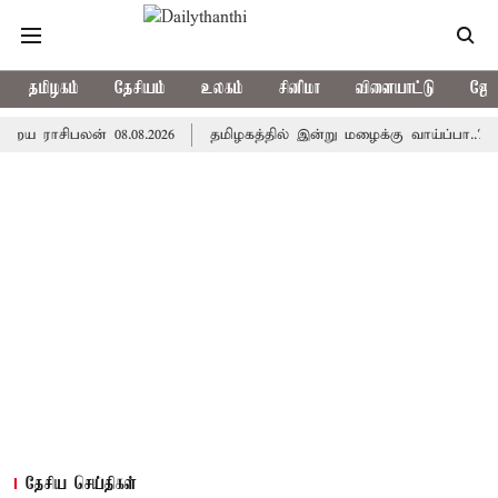
தமிழகம்
தேசியம்
உலகம்
சினிமா
விளையாட்டு
ஜோத
ிபலன் 08.08.2026
தமிழகத்தில் இன்று மழைக்கு வாய்ப்பா..? வானி
தேசிய செய்திகள்