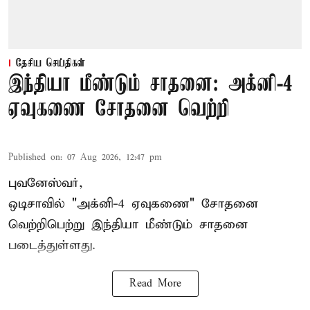
தேசிய செய்திகள்
இந்தியா மீண்டும் சாதனை: அக்னி-4
ஏவுகணை சோதனை வெற்றி
Published on
:
07 Aug 2026, 12:47 pm
புவனேஸ்வர்,
ஒடிசாவில் "அக்னி-4 ஏவுகணை" சோதனை
வெற்றிபெற்று இந்தியா மீண்டும் சாதனை
படைத்துள்ளது.
Read More