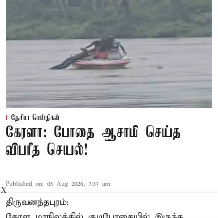
தேசிய செய்திகள்
கேரளா: போதை ஆசாமி செய்த
விபரீத செயல்!
Published on
:
05 Aug 2026, 7:37 am
X
திருவனந்தபுரம்:
கேரள மாநிலத்தில் குடிபோதையில் இருந்த