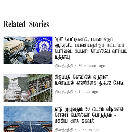
Related Stories
'ஏசி' பெட்டிகளில், பயணிக்கும்
ஆர்.ஏ.சி., பயணியருக்கும் கட்டாயம்
போர்வை, கம்பளி: ரெயில்வே வாரியம்
உத்தரவு
தினத்தந்தி
50 minutes ago
திருப்பதி கோவிலில் ஒருநாள்
உண்டியல் காணிக்கை ரூ.4.72 கோடி
தினத்தந்தி
1 hour ago
நாடு முழுவதும் 50 லட்சம் வீடுகளில்
சோலார் பேனல்கள் பொருத்தம் -
மத்திய அரசு தகவல்
தினத்தந்தி
2 hours ago