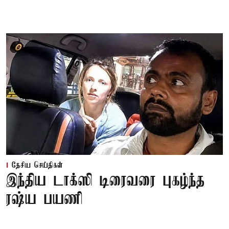
தேசிய செய்திகள்
இந்திய டாக்ஸி டிரைவரை புகழ்ந்த
ரஷ்ய பயணி