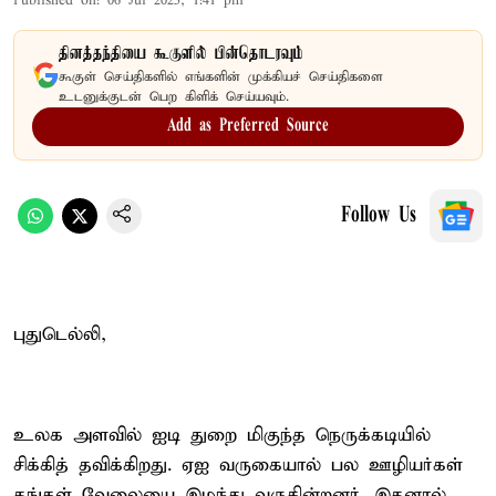
Published on
:
06 Jul 2025, 1:41 pm
தினத்தந்தியை கூகுளில் பின்தொடரவும்
கூகுள் செய்திகளில் எங்களின் முக்கியச் செய்திகளை
உடனுக்குடன் பெற கிளிக் செய்யவும்.
Add as Preferred Source
Follow Us
புதுடெல்லி,
உலக அளவில் ஐடி துறை மிகுந்த நெருக்கடியில்
சிக்கித் தவிக்கிறது. ஏஐ வருகையால் பல ஊழியர்கள்
தங்கள் வேலையை இழந்து வருகின்றனர். இதனால்