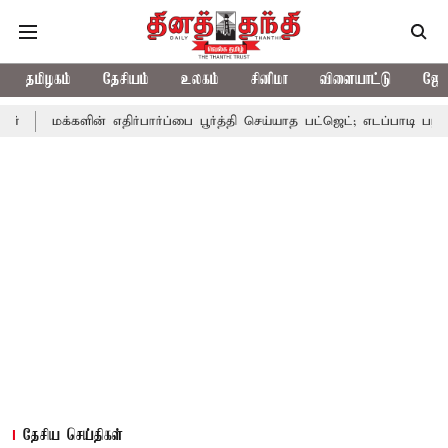
தமிழகம்
தேசியம்
உலகம்
சினிமா
விளையாட்டு
ஜோத
களின் எதிர்பார்ப்பை பூர்த்தி செய்யாத பட்ஜெட்; எடப்பாடி பழனிசாமி
ப
தேசிய செய்திகள்