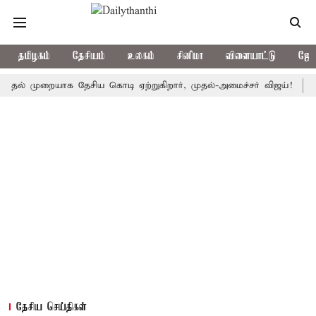
தமிழகம்
தேசியம்
உலகம்
சினிமா
விளையாட்டு
ஜோத
முறையாக தேசிய கொடி ஏற்றுகிறார், முதல்-அமைச்சர் விஜய்!
பா.ஜ.க.
தேசிய செய்திகள்