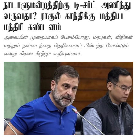
நாடாளுமன்றத்திற்கு டி-சர்ட் அணிந்து
வருவதா? ராகுல் காந்திக்கு மத்திய
மந்திரி கண்டனம்
அவையின் முறையாகப் பேசும்போது, மரபுகள், விதிகள்
மற்றும் நன்னடத்தை நெறிகளைப் பின்பற்ற வேண்டும்
என்று கிரண் ரிஜிஜு கூறியுள்ளார்.