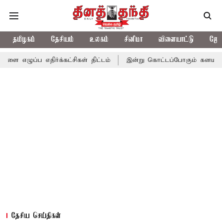
தமிழகம்
தேசியம்
உலகம்
சினிமா
விளையாட்டு
ஜோத
திர்க்கட்சிகள் திட்டம்
இன்று கொட்டப்போகும் கனமழை.. எந்தெந்த 
தேசிய செய்திகள்