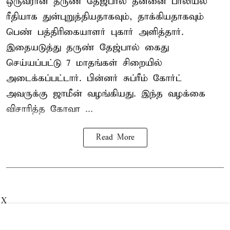
ஒருவரான தருண் தேஜ்பால் தன்னை பாலியல்
ரீதியாக துன்புறுத்தியதாகவும், தாக்கியதாகவும்
பெண் பத்திரிகையாளர் புகார் அளித்தார்.
இதையடுத்து தருண் தேஜ்பால் கைது
செய்யப்பட்டு 7 மாதங்கள் சிறையில்
அடைக்கப்பட்டார். பின்னர் சுப்ரீம் கோர்ட்
அவருக்கு ஜாமீன் வழங்கியது. இந்த வழக்கை
விசாரித்த கோவா ...
Read More
X