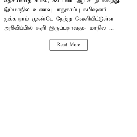
தேசியவாத காங்., கூட்டணி ஆட்சி நடக்கிறது.
இம்மாநில உணவு பாதுகாப்பு கமிஷனர்
துக்காராம் முண்டே நேற்று வெளியிட்டுள்ள
அறிவிப்பில் கூறி இருப்பதாவது:- மாநில ...
Read More