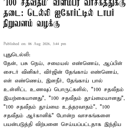
'100 சதவீதம்' விளம்பர வாசகத்துக்கு
தடை: டெல்லி ஐகோர்ட்டில் டாபர்
நிறுவனம் வழக்கு
Published on
:
06 Aug 2026, 3:44 pm
புதுடெல்லி:
தேன், பசு நெய், சமையல் எண்ணெய், ஆப்பிள்
சைடர் வினிகர், விர்ஜின் தேங்காய் எண்ணெய்,
எள் எண்ணெய், இளநீர், தேங்காய் பால்
உள்ளிட்ட உணவுப் பொருட்களில், "100 சதவீதம்
இயற்கையானது", "100 சதவீதம் தூய்மையானது",
"100 சதவீதம் தூய்மை உத்தரவாதம்", "100
சதவீதம் ஆர்கானிக்" போன்ற வாசகங்களை
பயன்படுத்தி விற்பனை செய்யப்பட்டதாக இந்திய