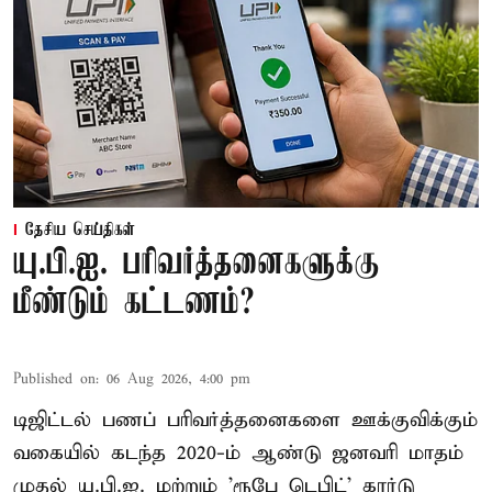
தேசிய செய்திகள்
யு.பி.ஐ. பரிவர்த்தனைகளுக்கு
மீண்டும் கட்டணம்?
Published on
:
06 Aug 2026, 4:00 pm
டிஜிட்டல் பணப் பரிவர்த்தனைகளை ஊக்குவிக்கும்
வகையில் கடந்த 2020-ம் ஆண்டு ஜனவரி மாதம்
முதல் யு.பி.ஐ. மற்றும் 'ரூபே டெபிட்' கார்டு