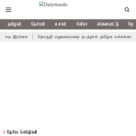
தமிழகம்
தேசியம்
உலகம்
சினிமா
விளையாட்டு
ஜோத
டி இரங்கல்
தொகுதி மறுவரையறை நடந்தால் தமிழக மக்களவை தொகுத
தேசிய செய்திகள்