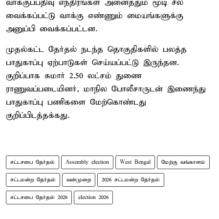
வாக்குப்பதிவு எந்திரங்கள் அனைத்தும் மூடி சீல்
வைக்கப்பட்டு வாக்கு எண்ணும் மையங்களுக்கு
அனுப்பி வைக்கப்பட்டன.
முதல்கட்ட தேர்தல் நடந்த தொகுதிகளில் பலத்த
பாதுகாப்பு ஏற்பாடுகள் செய்யப்பட்டு இருந்தன.
குறிப்பாக சுமார் 2.50 லட்சம் துணை
ராணுவப்படையினர், மாநில போலீசாருடன் இணைந்து
பாதுகாப்பு பணிகளை மேற்கொண்டது
குறிப்பிடத்தக்கது.
சட்டசபை தேர்தல்
Assembly election
West Bengal
மேற்கு வங்காளம்
சட்டமன்ற தேர்தல்
வன்முறை
2026 சட்டமன்ற தேர்தல்
சட்டசபை தேர்தல் 2026
election 2026