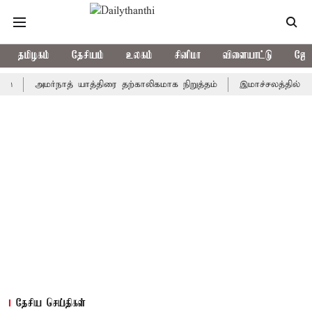
தமிழகம்
தேசியம்
உலகம்
சினிமா
விளையாட்டு
ஜோத
அமர்நாத் யாத்திரை தற்காலிகமாக நிறுத்தம்
இமாச்சலத்தில் பேருந்து 
தேசிய செய்திகள்