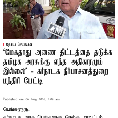
தேசிய செய்திகள்
‘மேகதாது அணை திட்டத்தை தடுக்க
தமிழக அரசுக்கு எந்த அதிகாரமும்
இல்லை’ - கர்நாடக நீர்பாசனத்துறை
மந்திரி பேட்டி
Published on
:
06 Aug 2026, 1:09 am
பெங்களூரு,
கர்நாடக அரசு பெங்களூரு தெற்கு மாவட்டம்