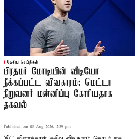
தேசிய செய்திகள்
பிரதமர் மோடியின் வீடியோ
நீக்கப்பட்ட விவகாரம்: மெட்டா
நிறுவனர் மன்னிப்பு கோரியதாக
தகவல்
Published on
:
05 Aug 2026, 2:39 pm
'நீட்' வினாத்தாள் கசிவு விவகாரம் தொடர்பாக