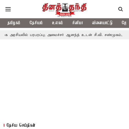
தமிழகம்
தேசியம்
உலகம்
சினிமா
விளையாட்டு
ஜோத
ல் பரபரப்பு; அமைச்சர் ஆனந்த் உடன் சி.வி. சண்முகம், வேலுமணி சந்திப
தேசிய செய்திகள்