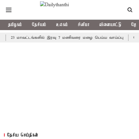
தமிழகம்
தேசியம்
உலகம்
சினிமா
விளையாட்டு
ஜோத
3 மாவட்டங்களில் இரவு 7 மணிவரை மழை பெய்ய வாய்ப்பு
கொரிய பேட
தேசிய செய்திகள்