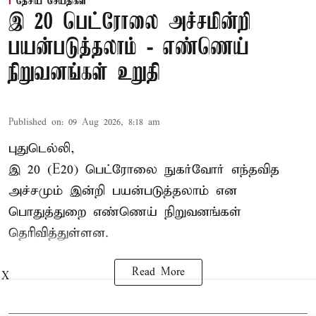
தேசிய செய்திகள்
இ 20 பெட்ரோலை அச்சமின்றி
பயன்படுத்தலாம் - எண்ணெய்
நிறுவனங்கள் உறுதி
Published on
:
09 Aug 2026, 8:18 am
புதுடெல்லி,
இ 20 (E20) பெட்ரோலை நுகர்வோர் எந்தவித
அச்சமும் இன்றி பயன்படுத்தலாம் என
பொதுத்துறை எண்ணெய் நிறுவனங்கள்
தெரிவித்துள்ளன.
Read More
X