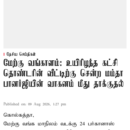
தேசிய செய்திகள்
மேற்கு வங்காளம்: உயிரிழந்த கட்சி
தொண்டரின் வீட்டிற்கு சென்ற மம்தா
பானர்ஜியின் வாகனம் மீது தாக்குதல்
Published on
:
09 Aug 2026, 1:27 pm
கொல்கத்தா,
மேற்கு வங்க மாநிலம் வடக்கு 24 பர்கானாஸ்