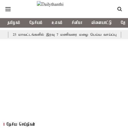
தமிழகம்
தேசியம்
உலகம்
சினிமா
விளையாட்டு
ஜோத
23 மாவட்டங்களில் இரவு 7 மணிவரை மழை பெய்ய வாய்ப்பு
கொரிய ப
தேசிய செய்திகள்