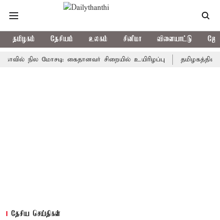
தமிழகம்
தேசியம்
உலகம்
சினிமா
விளையாட்டு
ஜோத
் நில மோசடி: கைதானவர் சிறையில் உயிரிழப்பு
தமிழகத்தில் இன்று
தேசிய செய்திகள்