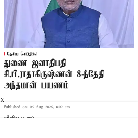
தேசிய செய்திகள்
துணை ஜனாதிபதி
சி.பி.ராதாகிருஷ்ணன் 8-ந்தேதி
அந்தமான் பயணம்
X
Published on
:
06 Aug 2026, 8:09 am
ஸ்ரீவிஜயபுரம்,
இந்தியாவின் துணை ஜனாதிபதி
சி.பி.ராதாகிருஷ்ணன், 2 நாட்கள் சுற்றுப்பயணமாக