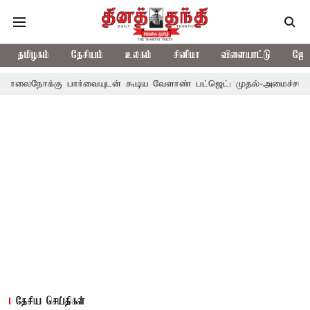
தமிழகம்
தேசியம்
உலகம்
சினிமா
விளையாட்டு
ஜோத
கு பார்வையுடன் கூடிய வேளாண் பட்ஜெட்: முதல்-அமைச்சர் விஜய்
தேசிய செய்திகள்