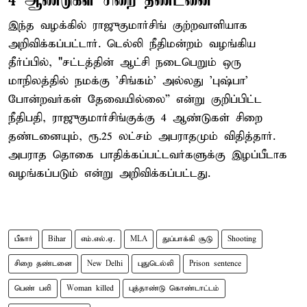
4 ஆண்டுகள் சிறை தண்டனை
இந்த வழக்கில் ராஜுகுமார்சிங் குற்றவாளியாக
அறிவிக்கப்பட்டார். டெல்லி நீதிமன்றம் வழங்கிய
தீர்ப்பில், "சட்டத்தின் ஆட்சி நடைபெறும் ஒரு
மாநிலத்தில் நமக்கு 'சிங்கம்' அல்லது 'புஷ்பா'
போன்றவர்கள் தேவையில்லை” என்று குறிப்பிட்ட
நீதிபதி, ராஜுகுமார்சிங்குக்கு 4 ஆண்டுகள் சிறை
தண்டனையும், ரூ.25 லட்சம் அபராதமும் விதித்தார்.
அபராத தொகை பாதிக்கப்பட்டவர்களுக்கு இழப்பீடாக
வழங்கப்படும் என்று அறிவிக்கப்பட்டது.
பீகார்
Bihar
எம்.எல்.ஏ.
MLA
துப்பாக்கி சூடு
Shooting
சிறை தண்டனை
New Delhi
புதுடெல்லி
Prison sentence
பெண் பலி
Woman killed
புத்தாண்டு கொண்டாட்டம்