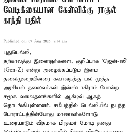
வேடிக்கையான கேள்விக்கு ராகுல்
காந்தி பதில்
Published on
:
07 Aug 2026, 8:14 am
புதுடெல்லி,
தற்காலத்து இளைஞர்களை, குறிப்பாக ‘ஜென்-ஸி’
(Gen-Z) என்று அழைக்கப்படும் இளம்
தலைமுறையினரை கவர்வதற்கு பல மூத்த
அரசியல் தலைவர்கள் இன்ஸ்டாகிராம் போன்ற
சமூக வலைதளங்களில் ஆக்டிவ் ஆகத்
தொடங்கியுள்ளனர். சமீபத்தில் டெல்லியில் நடந்த
போராட்டத்தின்போது மாணவர்களோடு
உரையாடும் விதமாக பிரதமர் மோடி தனது
இன்ஸ்டாகிராம் பக்கத்தில் ரீல்ஸ் வீடியோக்களை