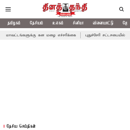
தமிழகம்
தேசியம்
உலகம்
சினிமா
விளையாட்டு
ஜோத
்களுக்கு கன மழை எச்சரிக்கை
புதுச்சேரி சட்டசபையில் வரும் 24ம் த
தேசிய செய்திகள்