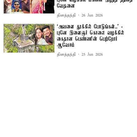
புனே வழக்கில் மகனை இழந்த தந்தை
வேதனை
தினத்தந்தி
26 Jun 2026
‘அவளை தூக்கில் போடுங்கள்..’ -
புனே இளைஞர் கொலை வழக்கில்
கைதான பெண்ணின் பெற்றோர்
ஆவேசம்
தினத்தந்தி
25 Jun 2026