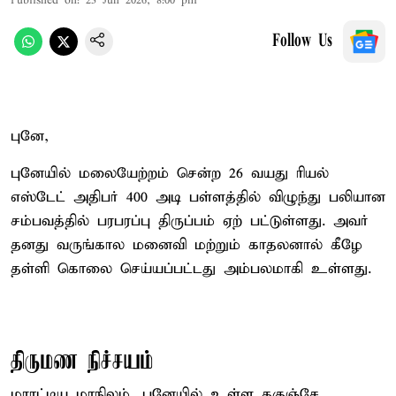
Published on
:
23 Jun 2026, 8:00 pm
Follow Us
புனே,
புனேயில் மலையேற்றம் சென்ற 26 வயது ரியல்
எஸ்டேட் அதிபர் 400 அடி பள்ளத்தில் விழுந்து பலியான
சம்பவத்தில் பரபரப்பு திருப்பம் ஏற் பட்டுள்ளது. அவர்
தனது வருங்கால மனைவி மற்றும் காதலனால் கீழே
தள்ளி கொலை செய்யப்பட்டது அம்பலமாகி உள்ளது.
திருமண நிச்சயம்
மராட்டிய மாநிலம், புனேயில் உள்ள ககுஞ்சே