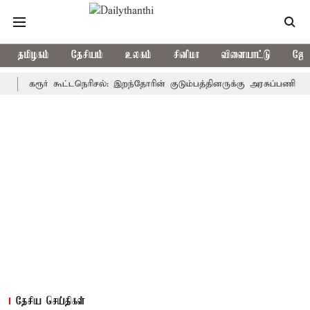
தமிழகம்
தேசியம்
உலகம்
சினிமா
விளையாட்டு
ஜோத
கரூர் கூட்டநெரிசல்: இறந்தோரின் குடும்பத்தினருக்கு அரசுப்பணி வழக்கு; வ
தேசிய செய்திகள்