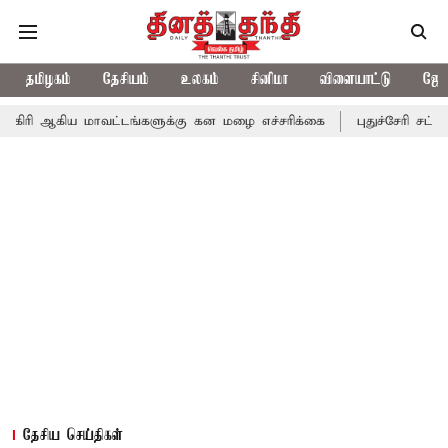
தமிழகம்
தேசியம்
உலகம்
சினிமா
விளையாட்டு
ஜோத
மாவட்டங்களுக்கு கன மழை எச்சரிக்கை
புதுச்சேரி சட்டசபையில் வரு
தேசிய செய்திகள்