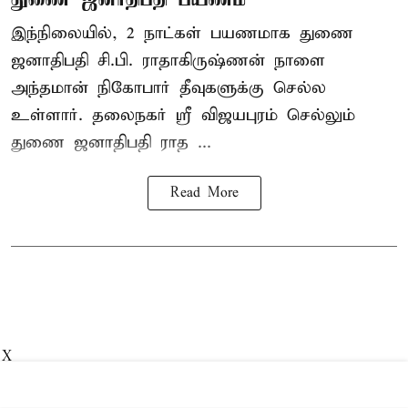
இந்நிலையில், 2 நாட்கள் பயணமாக துணை
ஜனாதிபதி
சி.பி. ராதாகிருஷ்ணன்
நாளை
அந்தமான் நிகோபார் தீவுகளுக்கு செல்ல
உள்ளார். தலைநகர் ஸ்ரீ விஜயபுரம் செல்லும்
துணை ஜனாதிபதி ராத ...
Read More
X