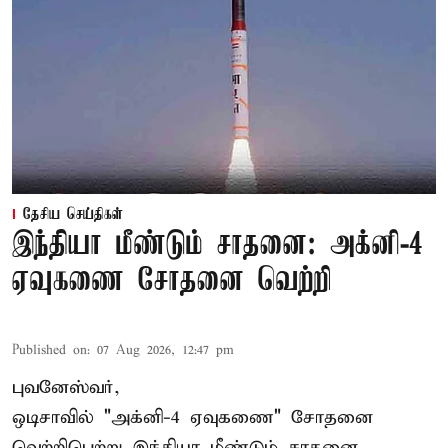
தேசிய செய்திகள்
இந்தியா மீண்டும் சாதனை: அக்னி-4
ஏவுகணை சோதனை வெற்றி
Published on
:
07 Aug 2026, 12:47 pm
புவனேஸ்வர்,
ஒடிசாவில் "அக்னி-4 ஏவுகணை" சோதனை
வெற்றிபெற்று இந்தியா மீண்டும் சாதனை