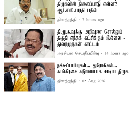
திமுகவின் நிலைப்பாடு என்ன?
ஆர்.எஸ்.பாரதி பதில்
தினத்தந்தி
7 hours ago
தி.மு.க.வுக்கு அறிவுரை சொல்லும்
தகுதி எந்தக் கட்சிக்கும் இல்லை -
துரைமுருகன் காட்டம்
அரசியல் செய்திப்பிரிவு
14 hours ago
நச்சுப்பாம்புகள்... துரோகிகள்...
காங்கிரசை கடுமையாக சாடிய திமுக
தினத்தந்தி
02 Aug 2026