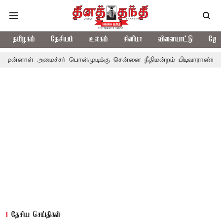
தமிழகம்
தேசியம்
உலகம்
சினிமா
விளையாட்டு
ஜோத
மைச்சர் பொன்முடிக்கு சென்னை நீதிமன்றம் பிடிவாராண்ட்
தொலைநோக
தேசிய செய்திகள்