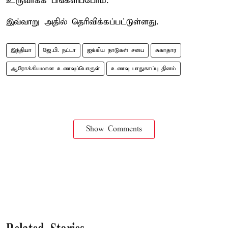
உருவாக்க பங்களிப்போம்.
இவ்வாறு அதில் தெரிவிக்கப்பட்டுள்ளது.
இந்தியா
ஜே.பி. நட்டா
ஐக்கிய நாடுகள் சபை
சுகாதார
ஆரோக்கியமான உணவுப்பொருள்
உணவு பாதுகாப்பு தினம்
Show Comments