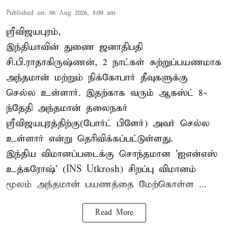
Published on
:
06 Aug 2026, 8:09 am
ஸ்ரீவிஜயபுரம்,
இந்தியாவின் துணை ஜனாதிபதி
சி.பி.ராதாகிருஷ்ணன், 2 நாட்கள் சுற்றுப்பயணமாக
அந்தமான் மற்றும் நிக்கோபார் தீவுகளுக்கு
செல்ல உள்ளார். இதற்காக வரும் ஆகஸ்ட் 8-
ந்தேதி அந்தமான் தலைநகர்
ஸ்ரீவிஜயபுரத்திற்கு(போர்ட் பிளேர்) அவர் செல்ல
உள்ளார் என்று தெரிவிக்கப்பட்டுள்ளது.
இந்திய விமானப்படைக்கு சொந்தமான 'ஐஎன்எஸ்
உத்கரோஷ்' (INS Utkrosh) சிறப்பு விமானம்
மூலம் அந்தமான் பயணத்தை மேற்கொள்ள ...
Read More