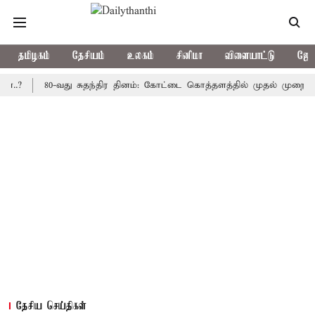
தமிழகம்
தேசியம்
உலகம்
சினிமா
விளையாட்டு
ஜோத
80-வது சுதந்திர தினம்: கோட்டை கொத்தளத்தில் முதல் முறையாக தேசி
தேசிய செய்திகள்