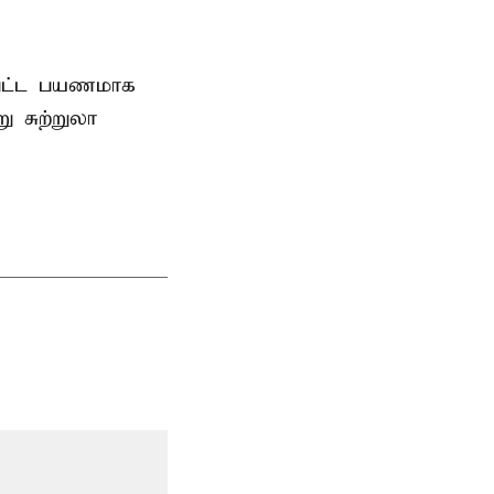
்பட்ட பயணமாக
 சுற்றுலா