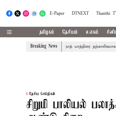
E-Paper
DTNEXT
Thanthi 
தமிழகம்
தேசியம்
உலகம்
சினி
Breaking News
ீம்கோர்ட்டில் விசாரணை
அமர்நாத் யாத்திரை தற்காலிகமாக நிறுத
தேசிய செய்திகள்
சிறுமி பாலியல் பலாத்