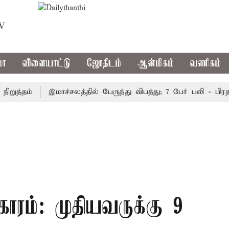
TV
மா
விளையாட்டு
ஜோதிடம்
ஆன்மிகம்
வணிகம்
்தம்
இமாச்சலத்தில் பேருந்து விபத்து; 7 பேர் பலி - பிரதமர்
காரம்: முதியவருக்கு 9