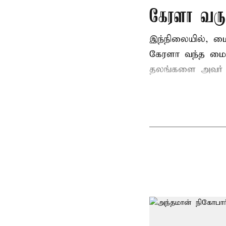
கேரளா வர
இந்நிலையில், ம
கேரளா வந்த மைக
தலங்களை அவர் சுற