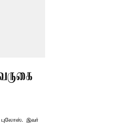
 வருகை
 புலோஸ். இவர்