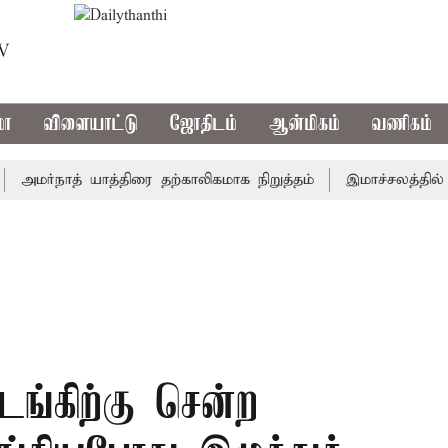
TV
மா
விளையாட்டு
ஜோதிடம்
ஆன்மிகம்
வணிகம்
ர்நாத் யாத்திரை தற்காலிகமாக நிறுத்தம்
இமாச்சலத்தில் பேரு
டங்கிற்கு சென்ற