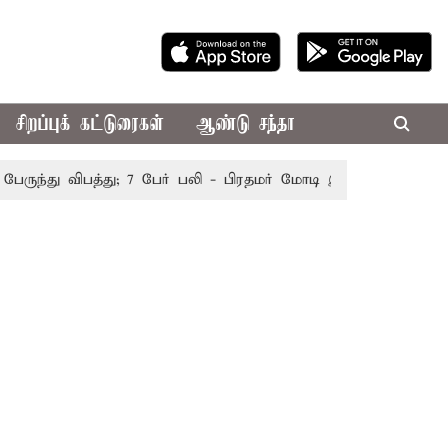
சிறப்புக் கட்டுரைகள்
ஆண்டு சந்தா
ந்து விபத்து; 7 பேர் பலி - பிரதமர் மோடி இரங்கல்
தொகுதி ம