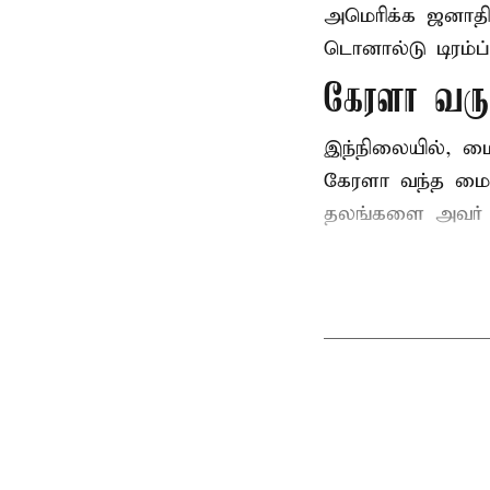
அமெரிக்க ஜனாத
டொனால்டு டிரம்ப்
கேரளா வர
இந்நிலையில், ம
கேரளா வந்த மைக
தலங்களை அவர் சுற