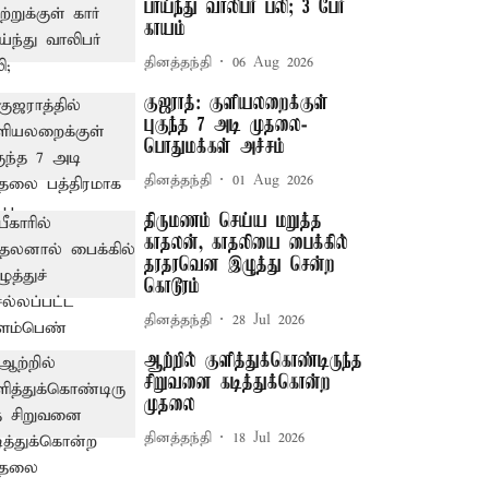
பாய்ந்து வாலிபர் பலி; 3 பேர்
காயம்
தினத்தந்தி
06 Aug 2026
குஜராத்: குளியலறைக்குள்
புகுந்த 7 அடி முதலை-
பொதுமக்கள் அச்சம்
தினத்தந்தி
01 Aug 2026
திருமணம் செய்ய மறுத்த
காதலன், காதலியை பைக்கில்
தரதரவென இழுத்து சென்ற
கொடூரம்
தினத்தந்தி
28 Jul 2026
ஆற்றில் குளித்துக்கொண்டிருந்த
சிறுவனை கடித்துக்கொன்ற
முதலை
தினத்தந்தி
18 Jul 2026