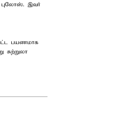
 புலோஸ். இவர்
்பட்ட பயணமாக
 சுற்றுலா