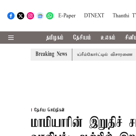
E-Paper
DTNEXT
Thanthi 
தமிழகம்
தேசியம்
உலகம்
சினி
Breaking News
ப்பணி வழக்கு; வரும் 14ம்தேதி சுப்ரீம்கோர்ட்டில் விசாரணை
அம
தேசிய செய்திகள்
மாமியாரின் இறுதிச் ச